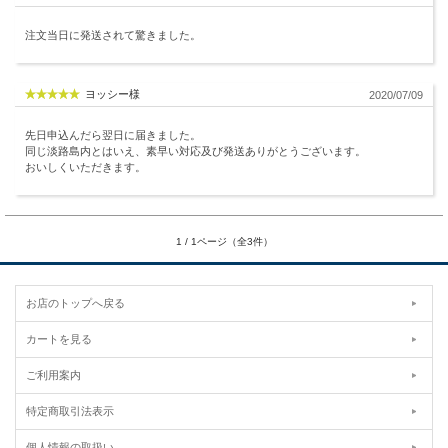
注文当日に発送されて驚きました。
ヨッシー様
2020/07/09
先日申込んだら翌日に届きました。
同じ淡路島内とはいえ、素早い対応及び発送ありがとうございます。
おいしくいただきます。
1 / 1ページ（全3件）
お店のトップへ戻る
カートを見る
ご利用案内
特定商取引法表示
個人情報の取扱い