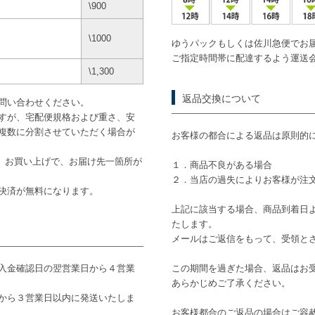
\900
\1000
ゆうパックもしくは佐川急便でお
ご指定時間帯に配達するよう運送
\1,300
返品交換について
問い合わせください。
すが、宅配便規格および重さ、安
複数に分割させていただく場合が
お客様の都合による返品は原則的
途）お買い上げで、お届け先一箇所が
１．商品不良がある場合
２．当店の過失によりお客様が注
き決済が無料になります。
上記に該当する場合、商品到着日
たします。
メールはご返信をもって、受領と
入金確認日の翌営業日から４営業
この期間を過ぎた場合、返品はお
あらかじめご了承ください。
から３営業日以内に発送いたしま
お客様都合のご返品の場合はご容