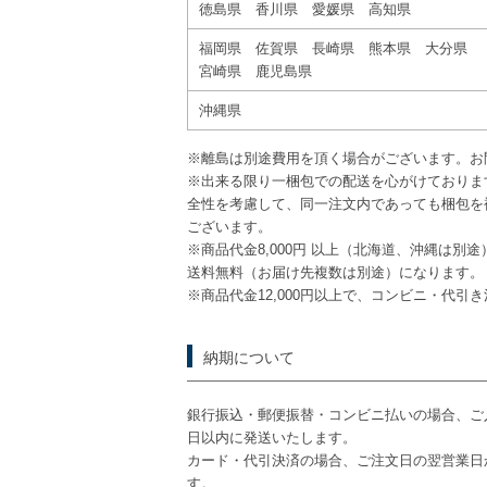
徳島県 香川県 愛媛県 高知県
福岡県 佐賀県 長崎県 熊本県 大分県
宮崎県 鹿児島県
沖縄県
※離島は別途費用を頂く場合がございます。お
※出来る限り一梱包での配送を心がけておりま
全性を考慮して、同一注文内であっても梱包を
ございます。
※商品代金8,000円 以上（北海道、沖縄は別
送料無料（お届け先複数は別途）になります。
※商品代金12,000円以上で、コンビニ・代引
納期について
銀行振込・郵便振替・コンビニ払いの場合、ご
日以内に発送いたします。
カード・代引決済の場合、ご注文日の翌営業日
す。