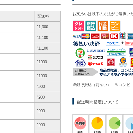
お支払いは以下の方法がご選択い
配送料
\1,300
\1,100
\1,100
\1000
\1000
※銀行振込（前払い）、※コンビニ
\900
\900
配送時間指定について
\900
\900