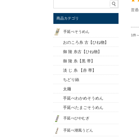
普通
商品カテゴリ
手延べそうめん
1件
おのころ糸 古【ひね物】
御 陵 糸古【ひね物】
御 陵 糸【黒 帯】
淡 じ 糸 【赤 帯】
ちどり絲
太麺
手延べわかめそうめん
手延べたまごそうめん
手延べひやむぎ
手延べ潮風うどん