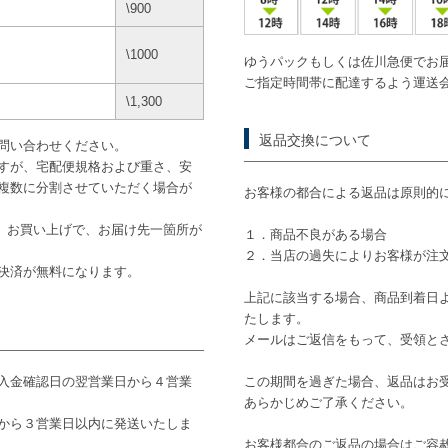
\900
\1000
ゆうパックもしくは佐川急便でお
ご指定時間帯に配達するよう運送
\1,300
返品交換について
問い合わせください。
すが、宅配便規格および重さ、安
複数に分割させていただく場合が
お客様の都合による返品は原則的
途）お買い上げで、お届け先一箇所が
１．商品不良がある場合
２．当店の過失によりお客様が注
き決済が無料になります。
上記に該当する場合、商品到着日
たします。
メールはご返信をもって、受領と
入金確認日の翌営業日から４営業
この期間を過ぎた場合、返品はお
あらかじめご了承ください。
から３営業日以内に発送いたしま
お客様都合のご返品の場合はご容