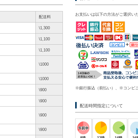
お支払いは以下の方法がご選択い
配送料
\1,300
\1,100
\1,100
\1000
\1000
※銀行振込（前払い）、※コンビニ
\900
\900
配送時間指定について
\900
\900