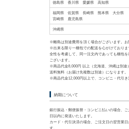
徳島県 香川県 愛媛県 高知県
福岡県 佐賀県 長崎県 熊本県 大分県
宮崎県 鹿児島県
沖縄県
※離島は別途費用を頂く場合がございます。お
※出来る限り一梱包での配送を心がけておりま
全性を考慮して、同一注文内であっても梱包を
ございます。
※商品代金8,000円 以上（北海道、沖縄は別
送料無料（お届け先複数は別途）になります。
※商品代金12,000円以上で、コンビニ・代引
納期について
銀行振込・郵便振替・コンビニ払いの場合、ご
日以内に発送いたします。
カード・代引決済の場合、ご注文日の翌営業日
す。