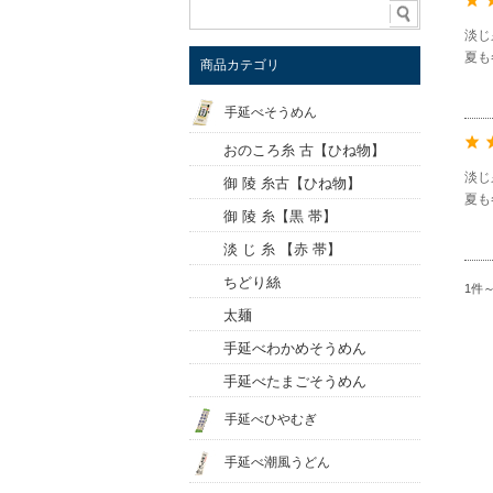
淡じ
夏も
商品カテゴリ
手延べそうめん
おのころ糸 古【ひね物】
淡じ
御 陵 糸古【ひね物】
夏も
御 陵 糸【黒 帯】
淡 じ 糸 【赤 帯】
ちどり絲
1件
太麺
手延べわかめそうめん
手延べたまごそうめん
手延べひやむぎ
手延べ潮風うどん