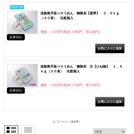
PICK UP
淡路島手延べそうめん 御陵糸【黒帯】 ２．０ｋｇ
（４０束） 化粧箱入
価格： 3,078円(税抜 2,850円、税 228円)
在庫切れ
淡路島手延べそうめん 御陵糸 古【ひね物】 １．５
ｋｇ（３０束） 化粧箱入
価格： 2,916円(税抜 2,700円、税 216円)
在庫切れ
1 / 1ページ
（全6件）