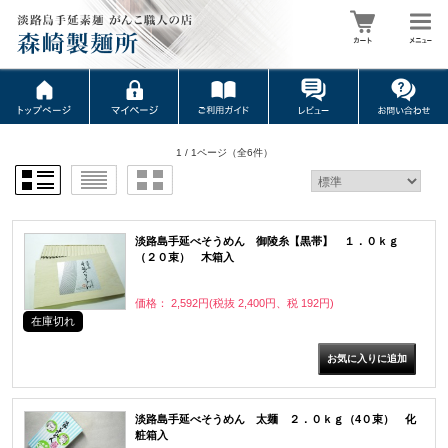
1 / 1ページ
（全6件）
淡路島手延べそうめん 御陵糸【黒帯】 １．０ｋｇ
（２０束） 木箱入
価格： 2,592円(税抜 2,400円、税 192円)
在庫切れ
淡路島手延べそうめん 太麺 ２．０ｋｇ（4０束） 化
粧箱入