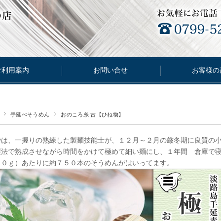
ご利用案内
お問い合せ
お客様の
手延べそうめん
おのころ糸 古【ひね物】
では、一握りの熟練した製麺技能士が、１２月～２月の厳冬期に良質の
製法で熟成させながら時間をかけて極めて細い麺にし、１年間 倉庫で寝
５０ｇ）あたりに約７５０本のそうめんがはいってます。