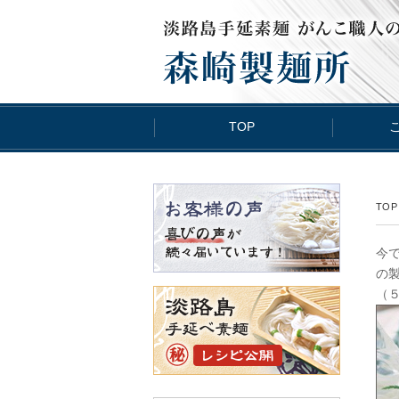
TOP
TOP
今
の
（