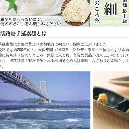
手延素麺は万葉の昔より大和地方に初まり、国内に広がりました。
淡路では約200年前の」天保年間（1830年～1843年）奈良・三輪地方より
蒲に持ち帰り始めたところ、気候に恵まれ、良質の製品が出来 上がるように
また、淡路独特の製法で作られる極細そうめんは風味・舌ざわりが素晴らし
す。