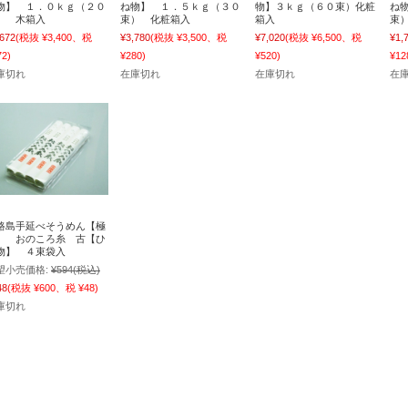
物】 １．０ｋｇ（２０
ね物】 １．５ｋｇ（３０
物】３ｋｇ（６０束）化粧
ね
） 木箱入
束） 化粧箱入
箱入
束
,672
(税抜 ¥3,400、税
¥3,780
(税抜 ¥3,500、税
¥7,020
(税抜 ¥6,500、税
¥1,
72)
¥280)
¥520)
¥12
庫切れ
在庫切れ
在庫切れ
在
路島手延べそうめん【極
】 おのころ糸 古【ひ
物】 ４束袋入
望小売価格:
¥594
(税込)
48
(税抜 ¥600、税 ¥48)
庫切れ