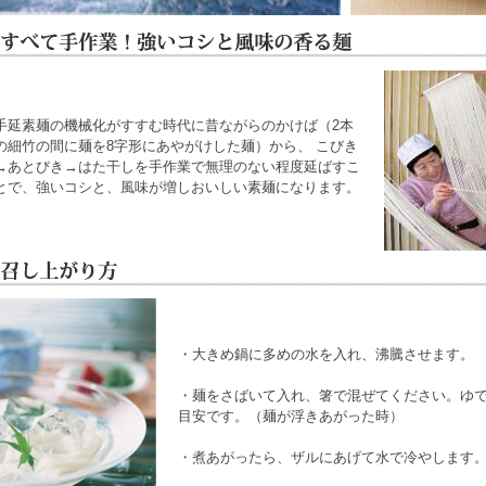
手延素麺の機械化がすすむ時代に昔ながらのかけば（2本
の細竹の間に麺を8字形にあやがけした麺）から、 こびき
→あとびき→はた干しを手作業で無理のない程度延ばすこ
とで、強いコシと、風味が増しおいしい素麺になります。
・大きめ鍋に多めの水を入れ、沸騰させます。
・麺をさばいて入れ、箸で混ぜてください。ゆで
目安です。（麺が浮きあがった時）
・煮あがったら、ザルにあげて水で冷やします