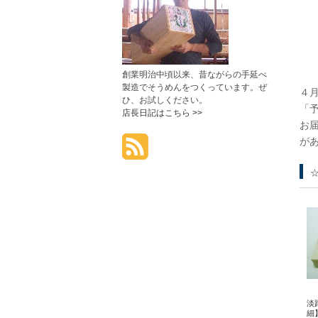
創業明治中頃以来、昔ながらの手延べ
製造でそうめんをつくっています。ぜ
４
ひ、お試しください。
「
店長日記はこちら >>
お
が
淡
細