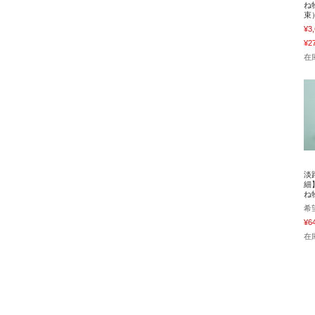
ね
束
¥3
¥2
在
淡
細
ね
希
¥6
在