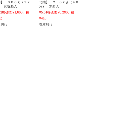
物】 ６００ｇ（１２
ね物】 ２．０ｋｇ（４０
） 化粧箱入
束） 木箱入
728
(税抜 ¥1,600、税
¥5,616
(税抜 ¥5,200、税
8)
¥416)
庫切れ
在庫切れ