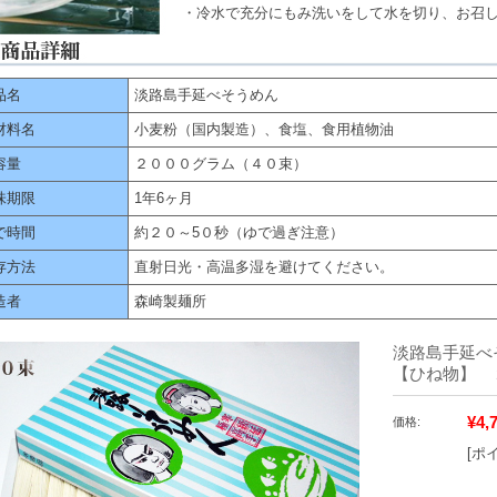
・冷水で充分にもみ洗いをして水を切り、お召
品名
淡路島手延べそうめん
材料名
小麦粉（国内製造）、食塩、食用植物油
容量
２０００グラム（４０束）
味期限
1年6ヶ月
で時間
約２０～5０秒（ゆで過ぎ注意）
存方法
直射日光・高温多湿を避けてください。
造者
森崎製麺所
淡路島手延べ
【ひね物】
¥4,
価格:
[ポ