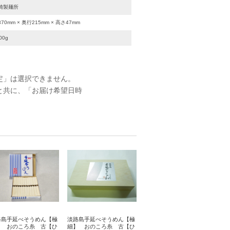
崎製麺所
70mm × 奥行215mm × 高さ47mm
00g
定」は選択できません。
と共に、「お届け希望日時
路島手延べそうめん【極
淡路島手延べそうめん【極
】 おのころ糸 古【ひ
細】 おのころ糸 古【ひ