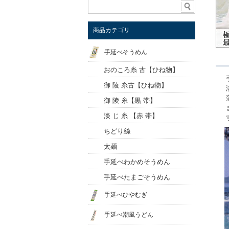
商品カテゴリ
手延べそうめん
おのころ糸 古【ひね物】
御 陵 糸古【ひね物】
御 陵 糸【黒 帯】
淡 じ 糸 【赤 帯】
ちどり絲
太麺
手延べわかめそうめん
手延べたまごそうめん
手延べひやむぎ
手延べ潮風うどん