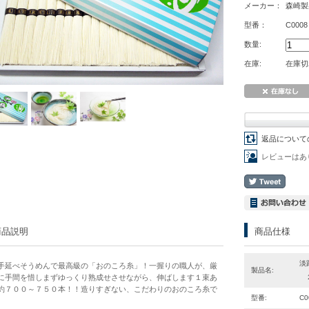
メーカー：
森崎製
型番：
C0008
数量:
在庫:
在庫切
返品について
レビューはあ
商品説明
商品仕様
淡
手延べそうめんで最高級の「おのころ糸」！一握りの職人が、厳
製品名:
に手間を惜しまずゆっくり熟成せさせながら、伸ばします１束あ
２
約７００～７５０本！！造りすぎない、こだわりのおのころ糸で
型番:
C0