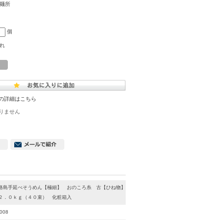
麺所
個
れ
の詳細はこちら
りません
路島手延べそうめん【極細】 おのころ糸 古【ひね物】
．０ｋｇ（４０束） 化粧箱入
008