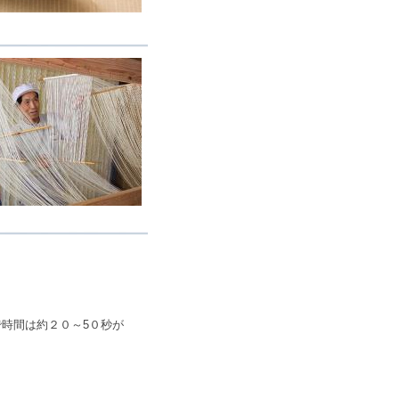
時間は約２０～5０秒が
。