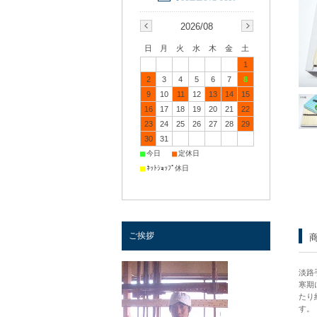
2026/08
日
月
火
水
木
金
土
1
2
3
4
5
6
7
8
9
10
11
12
13
14
15
16
17
18
19
20
21
22
23
24
25
26
27
28
29
30
31
■
■
今日
定休日
■
ﾈｯﾄｼｮｯﾌﾟ休日
ご挨拶
淡路
寒期
たり
す。