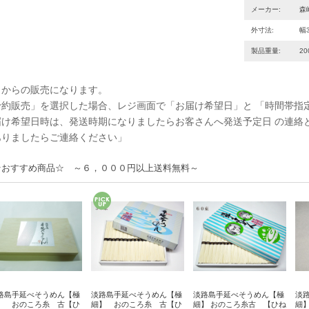
メーカー:
森
外寸法:
幅3
製品重量:
20
月からの販売になります。
予約販売」を選択した場合、レジ画面で「お届け希望日」と 「時間帯指
届け希望日時は、発送時期になりましたらお客さんへ発送予定日 の連絡
ありましたらご連絡ください」
☆おすすめ商品☆ ～６，０００円以上送料無料～
路島手延べそうめん【極
淡路島手延べそうめん【極
淡路島手延べそうめん【極
淡
】 おのころ糸 古【ひ
細】 おのころ糸 古【ひ
細】 おのころ糸古 【ひね
細