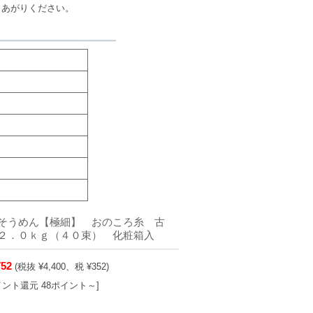
しあがりください。
そうめん【極細】 おのころ糸 古
 ２．０ｋｇ（４０束） 化粧箱入
752
(税抜 ¥4,400、税 ¥352)
イント還元 48ポイント～]