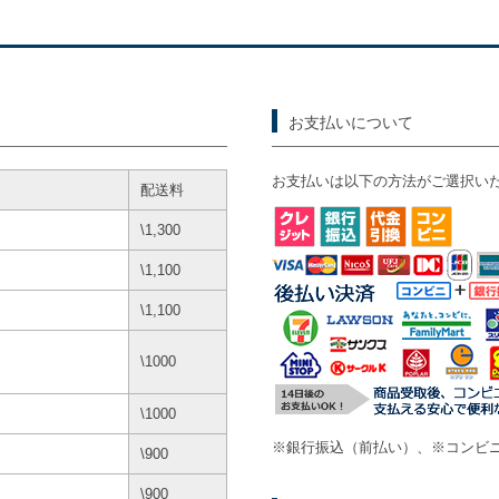
お支払いについて
お支払いは以下の方法がご選択い
配送料
\1,300
\1,100
\1,100
\1000
\1000
※銀行振込（前払い）、※コンビニ
\900
\900